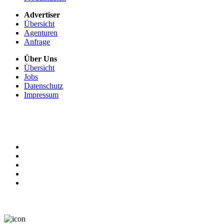
Advertiser
Übersicht
Agenturen
Anfrage
Über Uns
Übersicht
Jobs
Datenschutz
Impressum
+49 911 131 321 0
service.de
x
@
x
communicationads.net