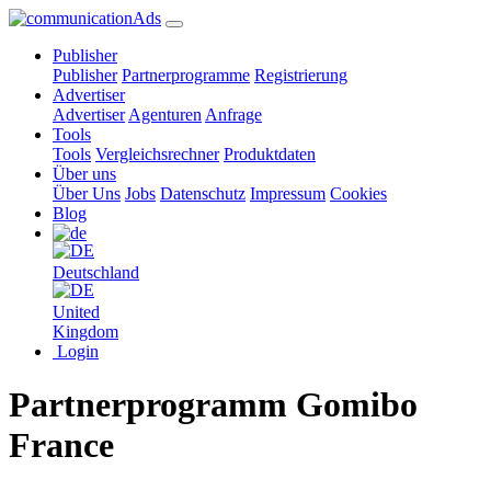
Publisher
Publisher
Partnerprogramme
Registrierung
Advertiser
Advertiser
Agenturen
Anfrage
Tools
Tools
Vergleichsrechner
Produktdaten
Über uns
Über Uns
Jobs
Datenschutz
Impressum
Cookies
Blog
Deutschland
United
Kingdom
Login
Partnerprogramm Gomibo
France